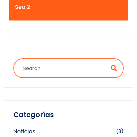
Navegación
Sea 2
de
entradas
Categorías
Noticias
(3)